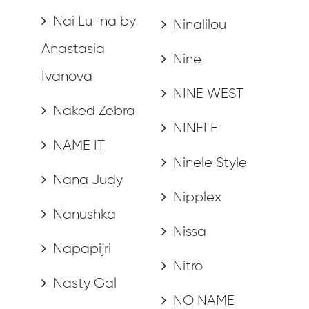
Nai Lu-na by
Ninalilou
Anastasia
Nine
Ivanova
NINE WEST
Naked Zebra
NINELE
NAME IT
Ninele Style
Nana Judy
Nipplex
Nanushka
Nissa
Napapijri
Nitro
Nasty Gal
NO NAME