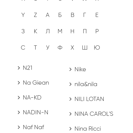
Y
Z
А
Б
В
Г
Е
З
К
Л
М
Н
П
Р
С
Т
У
Ф
Х
Ш
Ю
N21
Nike
Na Giean
nila&nila
NA-KD
NILI LOTAN
NADIN-N
NINA CAROL'S
Naf Naf
Nina Ricci