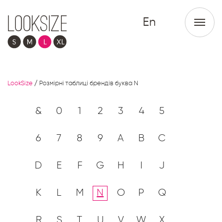
En
LookSize
/
Розмірні таблиці брендів буква N
&
0
1
2
3
4
5
6
7
8
9
A
B
C
D
E
F
G
H
I
J
K
L
M
N
O
P
Q
R
S
T
U
V
W
X