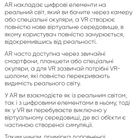
AR накладає цифрові елементи на
реальний світ, який ви бачите через камеру
або спеціальні окуляри, а VR створює
повністю нове віртуальне середовище, в
якому користувач повністю занурюється,
відокремившись від реальності.
AR часто доступна через звичайні
смартфони, планшети або спеціальні
окуляри, а для VR зазвичай потрібні VR-
шоломи, які повністю перекривають
видимість реального світу.
У AR ви взаємодієте як із реальним світом,
так і з цифровими елементами в ньому, тоді
як у VR ви перебуваєте виключно у
віртуальному середовищі, де всі об’єкти є
частиною створеної симуляції.
Таким чином, примірка доповненої