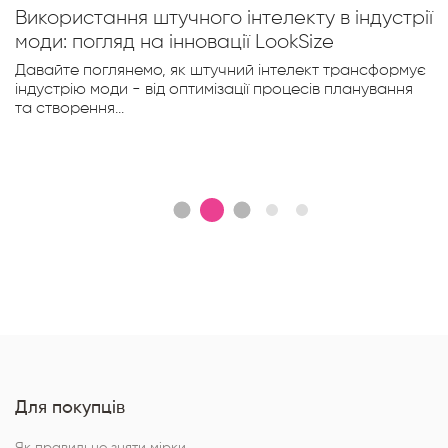
Калькулятор розмірів одягу: Ваш
незамінний інструмент для ідеальної
посадки та впевненого шопінгу в інтернеті |
Looksize
Зі зростанням популярності онлайн-шопінгу, інтернет-
магазини та їхні відвідувачі дедалі частіше стикаються
з...
Для покупців
Як правильно зняти мірки