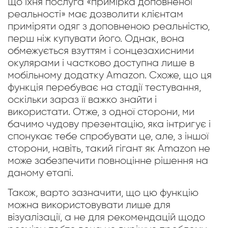
що їхня послуга «примірка доповненої
реальності» має дозволити клієнтам
приміряти одяг з доповненою реальністю,
перш ніж купувати його. Однак, вона
обмежується взуттям і сонцезахисними
окулярами і частково доступна лише в
мобільному додатку Amazon. Схоже, що ця
функція перебуває на стадії тестування,
оскільки зараз її важко знайти і
використати. Отже, з одної сторони, ми
бачимо чудову презентацію, яка інтригує і
спонукає тебе спробувати це, але, з іншої
сторони, навіть, такий гігант як Amazon не
може забезпечити повноцінне рішення на
даному етапі.
Також, варто зазначити, що цю функцію
можна використовувати лише для
візуалізації, а не для рекомендацій щодо