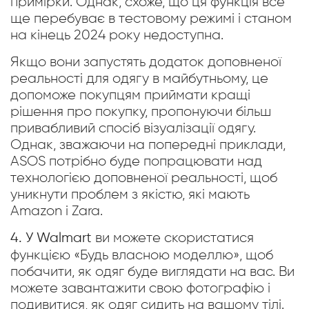
примірки. Однак, схоже, що ця функція все
ще перебуває в тестовому режимі і станом
на кінець 2024 року недоступна.
Якщо вони запустять додаток доповненої
реальності для одягу в майбутньому, це
допоможе покупцям приймати кращі
рішення про покупку, пропонуючи більш
привабливий спосіб візуалізації одягу.
Однак, зважаючи на попередні приклади,
ASOS потрібно буде попрацювати над
технологією доповненої реальності, щоб
уникнути проблем з якістю, які мають
Amazon і Zara.
4. У Walmart
ви можете скористатися
функцією «Будь власною моделлю», щоб
побачити, як одяг буде виглядати на вас. Ви
можете завантажити свою фотографію і
подивитися, як одяг сидить на вашому тілі.