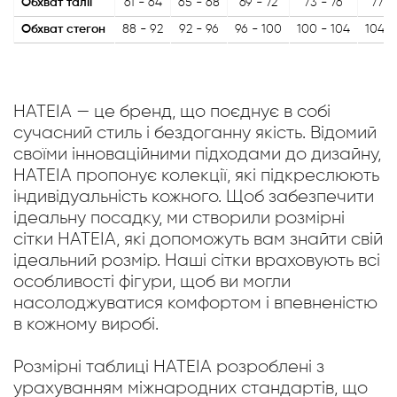
Обхват талії
61 - 64
65 - 68
69 - 72
73 - 76
77 -
Обхват стегон
88 - 92
92 - 96
96 - 100
100 - 104
104 -
HATEIA — це бренд, що поєднує в собі
сучасний стиль і бездоганну якість. Відомий
своїми інноваційними підходами до дизайну,
HATEIA пропонує колекції, які підкреслюють
індивідуальність кожного. Щоб забезпечити
ідеальну посадку, ми створили розмірні
сітки HATEIA, які допоможуть вам знайти свій
ідеальний розмір. Наші сітки враховують всі
особливості фігури, щоб ви могли
насолоджуватися комфортом і впевненістю
в кожному виробі.
Розмірні таблиці HATEIA розроблені з
урахуванням міжнародних стандартів, що