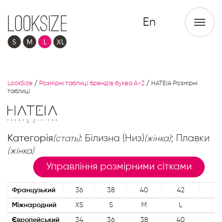
En
LookSize
/
Розмірні таблиці брендів буква A-Z
/
HATEIA Розмірні
таблиці
Категорія
: Білизна (Низ)
; Плавки
(стать)
(жінка)
(жінка)
Управління розмірними сітками
Французький
36
38
40
42
4
Міжнародний
XS
S
M
L
XL
Європейський
34
36
38
40
42