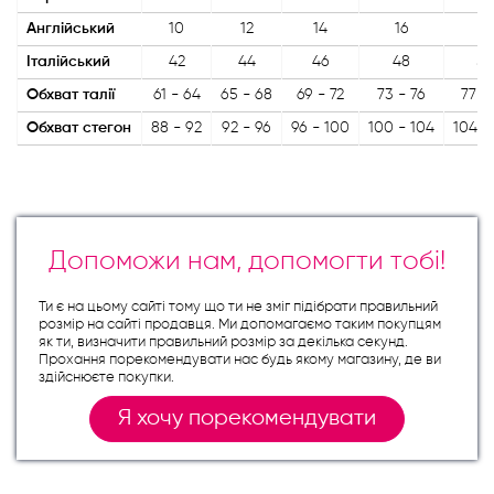
Англійський
10
12
14
16
18
Італійський
42
44
46
48
5
Обхват талії
61 - 64
65 - 68
69 - 72
73 - 76
77 -
Обхват стегон
88 - 92
92 - 96
96 - 100
100 - 104
104 -
Допоможи нам, допомогти тобі!
Ти є на цьому сайті тому що ти не зміг підібрати правильний
розмір на сайті продавця. Ми допомагаємо таким покупцям
як ти, визначити правильний розмір за декілька секунд.
Прохання порекомендувати нас будь якому магазину, де ви
здійснюєте покупки.
Я хочу порекомендувати