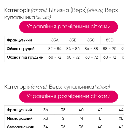
Категорія
: Білизна (Верх)
; Верх
(стать)
(жінка)
купальника
(жінка)
Управління розмірними сітками
Французький
85A
85B
85C
85D
8
Обхват грудей
82 - 84
84 - 86
86 - 88
88 - 90
90 
Обхват під грудьми
68 - 72
68 - 72
68 - 72
68 - 72
68 
Категорія
: Верх купальника
(стать)
(жінка)
Управління розмірними сітками
Французький
36
38
40
42
44
Міжнародний
XS
S
M
L
XL
Європейський
34
36
38
40
42