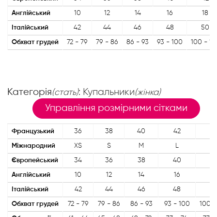
Англійський
10
12
14
16
18
Італійський
42
44
46
48
50
Обхват грудей
72 - 79
79 - 86
86 - 93
93 - 100
100 - 10
Категорія
: Купальники
(стать)
(жінка)
Управління розмірними сітками
Французький
36
38
40
42
4
Міжнародний
XS
S
M
L
X
Європейський
34
36
38
40
4
Англійський
10
12
14
16
18
Італійський
42
44
46
48
5
Обхват грудей
72 - 79
79 - 86
86 - 93
93 - 100
100 -