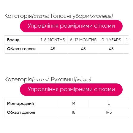
Категорія
: Головні убори
(стать)
(хлопець)
Управління розмірними сітками
Бренд
1-6 MONTHS
6-12 MONTHS
0-1 YEARS
1-3
Обхват голови
45
48
48
Категорія
: Рукавиці
(стать)
(жінка)
Управління розмірними сітками
Міжнародний
M
L
Обхват долоні
18
19.5