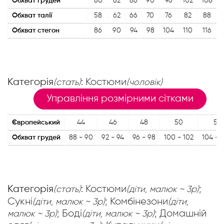
Обхват грудей
80
82
86
90
96
102
108
Обхват талії
58
62
66
70
76
82
88
Обхват стегон
86
90
94
98
104
110
116
Категорія
: Костюми
(стать)
(чоловік)
Управління розмірними сітками
Європейський
44
46
48
50
52
Обхват грудей
88 - 90
92 - 94
96 - 98
100 - 102
104 - 
Категорія
: Костюми
;
(стать)
(діти, малюк ~ 3р)
Сукні
; Комбінезони
(діти, малюк ~ 3р)
(діти,
; Боді
; Домашній
малюк ~ 3р)
(діти, малюк ~ 3р)