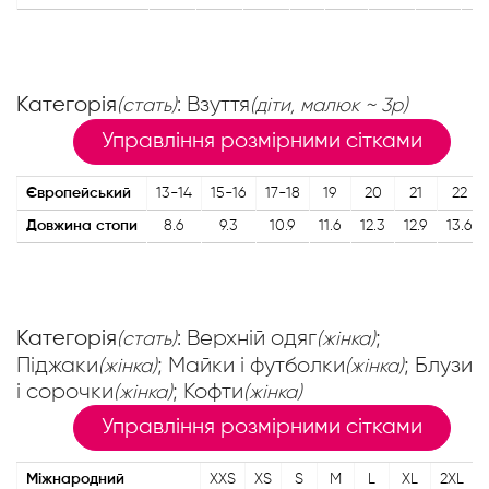
Категорія
: Взуття
(стать)
(діти, малюк ~ 3р)
Управління розмірними сітками
Європейський
13-14
15-16
17-18
19
20
21
22
Довжина стопи
8.6
9.3
10.9
11.6
12.3
12.9
13.6
Категорія
: Верхній одяг
;
(стать)
(жінка)
Піджаки
; Майки і футболки
; Блузи
(жінка)
(жінка)
і сорочки
; Кофти
(жінка)
(жінка)
Управління розмірними сітками
Міжнародний
XXS
XS
S
M
L
XL
2XL