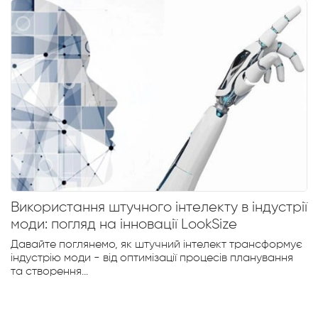
учного інтелекту в індустрії
Калькулятор ро
інновації LookSize
незамінний інст
посадки та впев
 як штучний інтелект трансформує
Looksize
 оптимізації процесів планування
Зі зростанням попу
магазини та їхні ві
з...