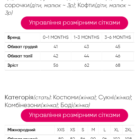
сорочки
; Кофти
(діти, малюк ~ 3р)
(діти, малюк ~
3р)
Управління розмірними сітками
Бренд
0-1 MONTHS
1-3 MONTHS
3-6 MONTHS
6
Обхват грудей
41
43
45
Обхват талії
42
44
46
Зріст
56
62
68
Категорія
: Костюми
; Сукні
;
(стать)
(жінка)
(жінка)
Комбінезони
; Боді
(жінка)
(жінка)
Управління розмірними сітками
Міжнародний
XXS
XS
S
M
L
XL
2XL