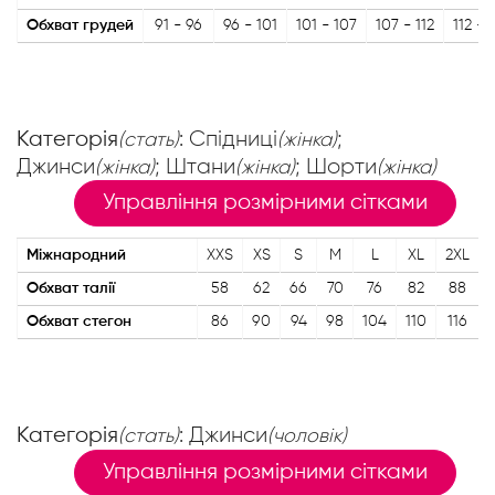
Обхват грудей
91 - 96
96 - 101
101 - 107
107 - 112
112 - 
Категорія
: Спідниці
;
(стать)
(жінка)
Джинси
; Штани
; Шорти
(жінка)
(жінка)
(жінка)
Управління розмірними сітками
Міжнародний
XXS
XS
S
M
L
XL
2XL
Обхват талії
58
62
66
70
76
82
88
Обхват стегон
86
90
94
98
104
110
116
Категорія
: Джинси
(стать)
(чоловік)
Управління розмірними сітками