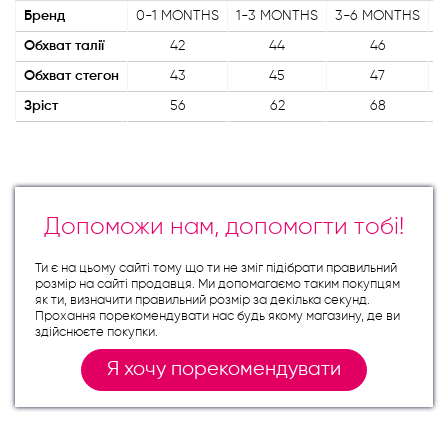
Бренд
0-1 MONTHS
1-3 MONTHS
3-6 MONTHS
6
Обхват талії
42
44
46
Обхват стегон
43
45
47
Зріст
56
62
68
Допоможи нам, допомогти тобі!
Ти є на цьому сайті тому що ти не зміг підібрати правильний
розмір на сайті продавця. Ми допомагаємо таким покупцям
як ти, визначити правильний розмір за декілька секунд.
Прохання порекомендувати нас будь якому магазину, де ви
здійснюєте покупки.
Я хочу порекомендувати