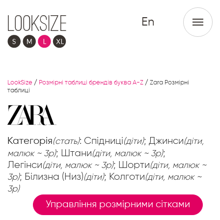
En
LookSize
/
Розмірні таблиці брендів буква A-Z
/
Zara Розмірні
таблиці
Категорія
: Спідниці
; Джинси
(стать)
(діти)
(діти,
; Штани
;
малюк ~ 3р)
(діти, малюк ~ 3р)
Легінси
; Шорти
(діти, малюк ~ 3р)
(діти, малюк ~
; Білизна (Низ)
; Колготи
3р)
(діти)
(діти, малюк ~
3р)
Управління розмірними сітками