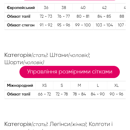
Європейський
36
38
40
42
44
Обхват талії
72 - 73
76 - 77
80 - 81
84 - 85
88 - 
Обхват стегон
91 - 92
95 - 96
99 - 100
103 - 104
107 - 
Категорія
: Штани
;
(стать)
(чоловік)
Шорти
(чоловік)
Управління розмірними сітками
Міжнародний
XS
S
M
L
XL
Обхват талії
66 - 72
72 - 78
78 - 84
84 - 90
90 - 96
Категорія
: Легінси
; Колготи і
(стать)
(жінка)