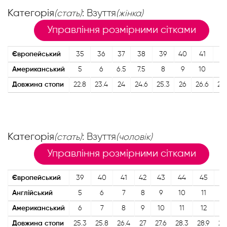
Категорія
: Взуття
(стать)
(жінка)
Управління розмірними сітками
Європейський
35
36
37
38
39
40
41
42
Американський
5
6
6.5
7.5
8
9
10
11
Довжина стопи
22.8
23.4
24
24.6
25.3
26
26.6
27.
Категорія
: Взуття
(стать)
(чоловік)
Управління розмірними сітками
Європейський
39
40
41
42
43
44
45
4
Англійський
5
6
7
8
9
10
11
1
Американський
6
7
8
9
10
11
12
1
Довжина стопи
25.3
25.8
26.4
27
27.6
28.3
28.9
29