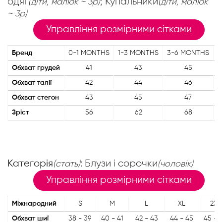
одяг
; Купальники
(діти, малюк ~ 3р)
(діти, малюк
~ 3р)
Управління розмірними сітками
Бренд
0-1 MONTHS
1-3 MONTHS
3-6 MONTHS
6
Обхват грудей
41
43
45
Обхват талії
42
44
46
Обхват стегон
43
45
47
Зріст
56
62
68
Категорія
: Блузи і сорочки
(стать)
(чоловік)
Управління розмірними сітками
Міжнародний
S
M
L
XL
2XL
Обхват шиї
38 - 39
40 - 41
42 - 43
44 - 45
45 - 