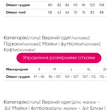
Обхват грудей
80
82
86
90
96
102
108
Обхват талії
58
62
66
70
76
82
88
Категорія
: Верхній одяг
;
(стать)
(чоловік)
Піджаки
; Майки і футболки
;
(чоловік)
(чоловік)
Кофти
(чоловік)
Управління розмірними сітками
Міжнародний
S
M
L
XL
2XL
Обхват грудей
91 - 96
96 - 101
101 - 107
107 - 112
112 - 1
Категорія
: Верхній одяг
(стать)
(діти, малюк ~
; Майки і футболки
; Блузи і
3р)
(діти, малюк ~ 3р)