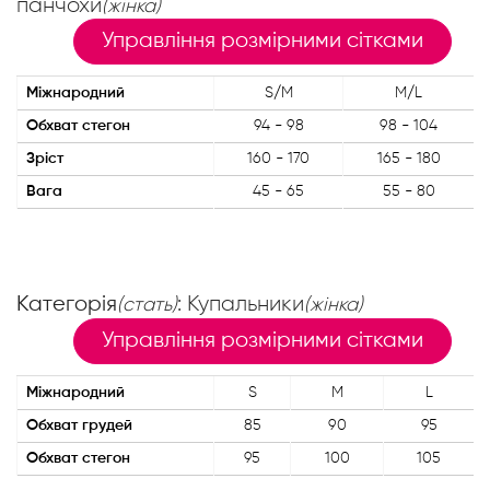
панчохи
(жінка)
Управління розмірними сітками
Міжнародний
S/M
M/L
Обхват стегон
94 - 98
98 - 104
Зріст
160 - 170
165 - 180
Вага
45 - 65
55 - 80
Категорія
: Купальники
(стать)
(жінка)
Управління розмірними сітками
Міжнародний
S
M
L
Обхват грудей
85
90
95
Обхват стегон
95
100
105