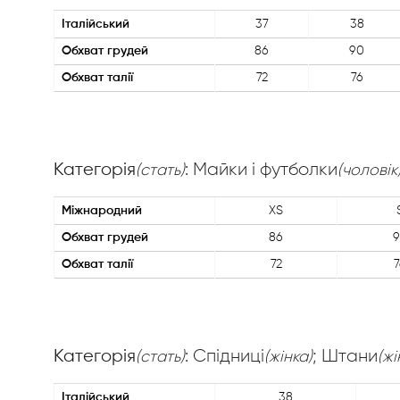
Італійський
37
38
Обхват грудей
86
90
Обхват талії
72
76
Категорія
: Майки і футболки
(стать)
(чоловік
Міжнародний
XS
Обхват грудей
86
9
Обхват талії
72
7
Категорія
: Спідниці
; Штани
(стать)
(жінка)
(жі
Італійський
38