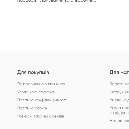
процесів планування та створення...
Для покупців
Для маг
Як правильно зняти мірки
Запитання
Угода користувача
Інструкція
Політика конфіденційності
Умови на
Угода пр
Політика cookie
конфіденц
Розмірні таблиці брендів
Налаштува