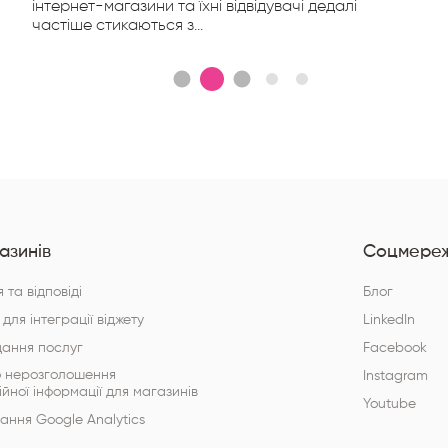
інтернет-магазини та їхні відвідувачі дедалі
частіше стикаються з...
азинів
Соцмереж
 та відповіді
Блог
 для інтеграції віджету
LinkedIn
дання послуг
Facebook
о нерозголошення
Instagram
ійної інформації для магазинів
Youtube
ння Google Analytics