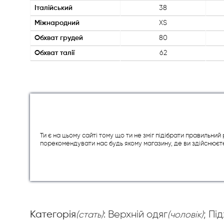
Італійський
38
Міжнародний
XS
Обхват грудей
80
Обхват талії
62
Ти є на цьому сайті тому що ти не зміг підібрати правильни
порекомендувати нас будь якому магазину, де ви здійснюєт
Категорія
: Верхній одяг
; Пі
(стать)
(чоловік)