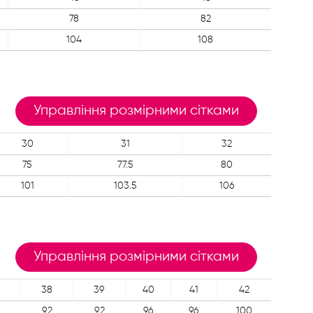
78
82
104
108
Управління розмірними сітками
30
31
32
75
77.5
80
101
103.5
106
Управління розмірними сітками
38
39
40
41
42
92
92
96
96
100