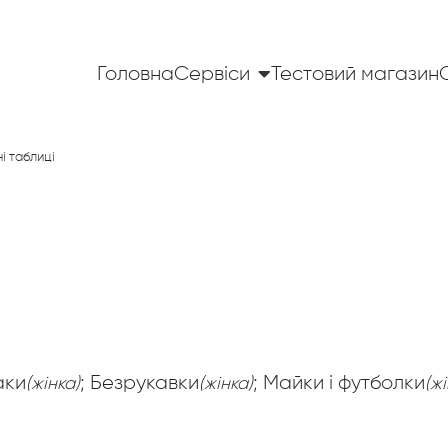
Головна
Сервіси
Тестовий магазин
і таблиці
аки
; Безрукавки
; Майки і футболки
(жінка)
(жінка)
(ж