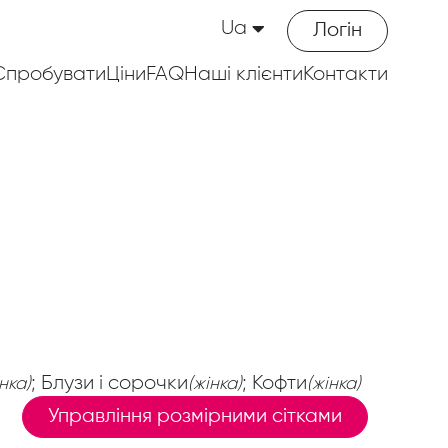
Ua
Логін
Спробувати
Ціни
FAQ
Наші клієнти
Контакти
; Блузи і сорочки
; Кофти
інка)
(жінка)
(жінка)
Управління розмірними сітками