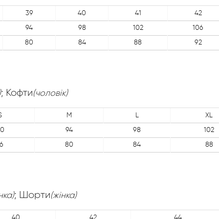
39
40
41
42
94
98
102
106
80
84
88
92
; Кофти
)
(чоловік)
S
M
L
XL
0
94
98
102
6
80
84
88
; Шорти
нка)
(жінка)
40
42
44