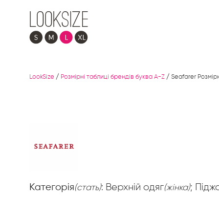
LookSize
/
Розмірні таблиці брендів буква A-Z
/
Seafarer Розмірн
Категорія
: Верхній одяг
; Підж
(стать)
(жінка)