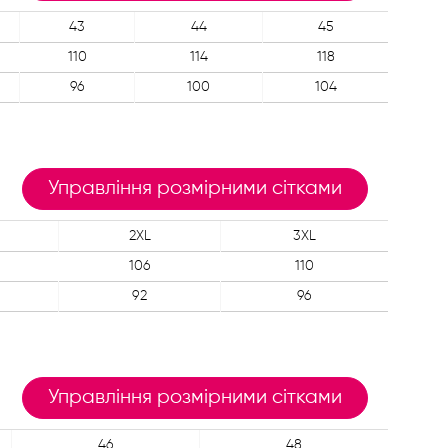
43
44
45
110
114
118
96
100
104
Управління розмірними сітками
2XL
3XL
106
110
92
96
Управління розмірними сітками
46
48