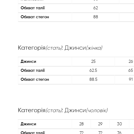
Обхват талії
62
Обхват стегон
88
Категорія
: Джинси
(стать)
(жінка)
Джинси
25
26
Обхват талії
62.5
65
Обхват стегон
88.5
91
Категорія
: Джинси
(стать)
(чоловік)
Джинси
28
29
30
Обхват талії
72
72
76