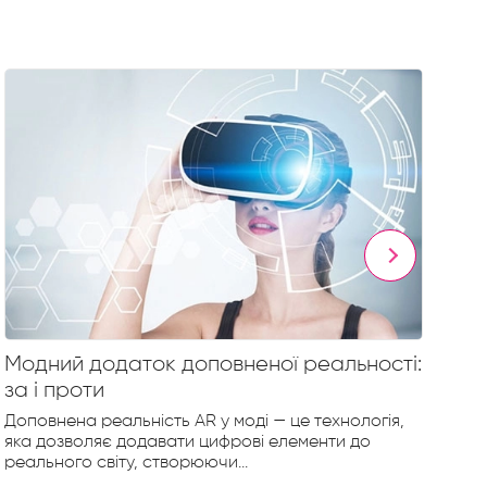
Модний додаток доповненої реальності:
Те
за і проти
Ві
ци
Доповнена реальність AR у моді — це технологія,
яка дозволяє додавати цифрові елементи до
За
реального світу, створюючи...
ст