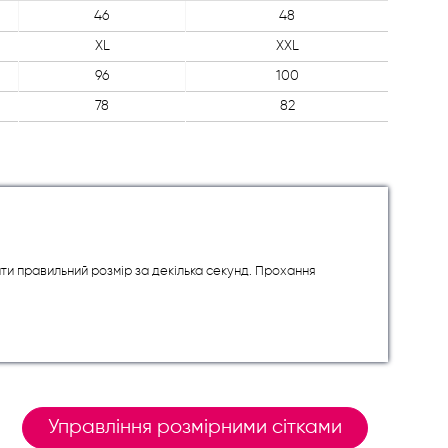
46
48
XL
XXL
96
100
78
82
ити правильний розмір за декілька секунд. Прохання
Управління розмірними сітками