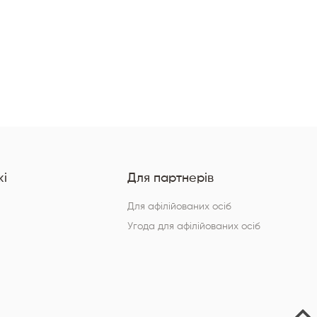
тех
і
Для партнерів
Для афілійованих осіб
Угода для афілійованих осіб