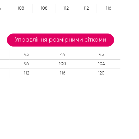
4
108
108
112
112
116
Управління розмірними сітками
43
44
45
96
100
104
112
116
120