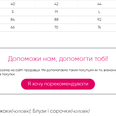
40
42
44
S
M
L
84
88
92
66
70
74
Допоможи нам, допомогти тобі!
й розмір на сайті продавця. Ми допомагаємо таким покупцям як ти, визнач
е покупки.
Я хочу порекомендувати
джаки
; Блузи і сорочки
(чоловік)
(чоловік)