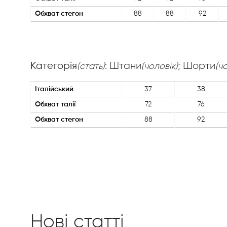
Обхват стегон
88
88
92
Категорія
: Штани
; Шорти
(стать)
(чоловік)
(ч
Італійський
37
38
Обхват талії
72
76
Обхват стегон
88
92
Нові статті