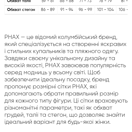
Обхват талії
59 - 61
66 - 68
71 - 73
76 - 79
81 - 8
Обхват стегон
86 - 89
91 - 94
96 - 99
101 - 104
106 - 
PHAX — це відомий колумбійський бренд,
який спеціалізується на створенні яскравих
і стильних купальників та пляжного одягу.
Завдяки своєму унікальному дизайну та
високій якості, PHAX завоював популярність
серед модниць у всьому світі. Щоб
забезпечити ідеальну посадку, бренд
пропонує розмірні сітки PHAX, які
допомагають обрати правильний розмір
для кожного типу фігури. Ці сітки враховують
різноманітні параметри, такі як обхват
грудей, талії та стегон, що дозволяє знайти
ідеальний варіант для будь-якої жінки.