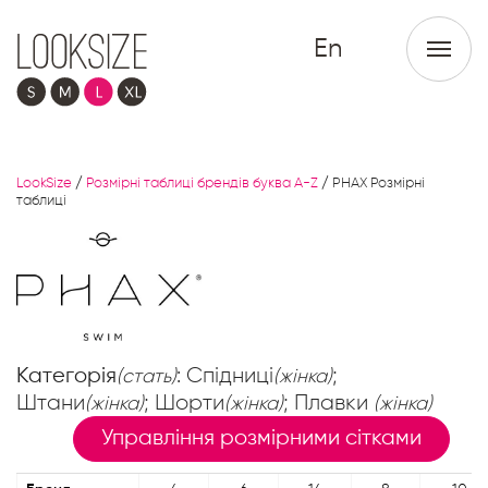
En
LookSize
/
Розмірні таблиці брендів буква A-Z
/
PHAX Розмірні
таблиці
Категорія
: Спідниці
;
(стать)
(жінка)
Штани
; Шорти
; Плавки
(жінка)
(жінка)
(жінка)
Управління розмірними сітками