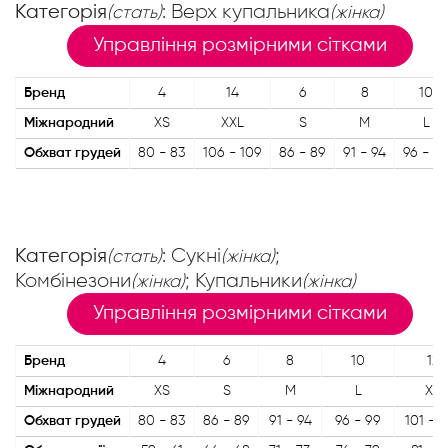
Категорія
: Верх купальника
(стать)
(жінка)
Управління розмірними сітками
Бренд
4
14
6
8
10
Міжнародний
XS
XXL
S
M
L
Обхват грудей
80 - 83
106 - 109
86 - 89
91 - 94
96 - 9
Категорія
: Сукні
;
(стать)
(жінка)
Комбінезони
; Купальники
(жінка)
(жінка)
Управління розмірними сітками
Бренд
4
6
8
10
12
Міжнародний
XS
S
M
L
XL
Обхват грудей
80 - 83
86 - 89
91 - 94
96 - 99
101 - 