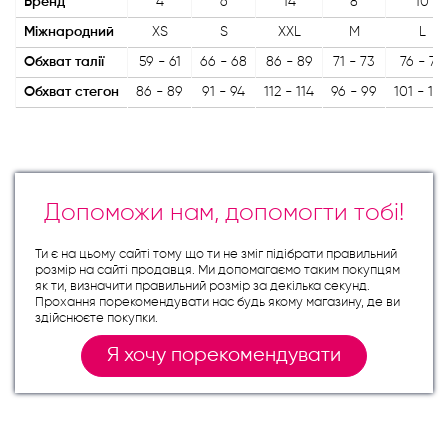
Бренд
4
6
14
8
10
Міжнародний
XS
S
XXL
M
L
Обхват талії
59 - 61
66 - 68
86 - 89
71 - 73
76 - 79
Обхват стегон
86 - 89
91 - 94
112 - 114
96 - 99
101 - 10
Допоможи нам, допомогти тобі!
Ти є на цьому сайті тому що ти не зміг підібрати правильний
розмір на сайті продавця. Ми допомагаємо таким покупцям
як ти, визначити правильний розмір за декілька секунд.
Прохання порекомендувати нас будь якому магазину, де ви
здійснюєте покупки.
Я хочу порекомендувати