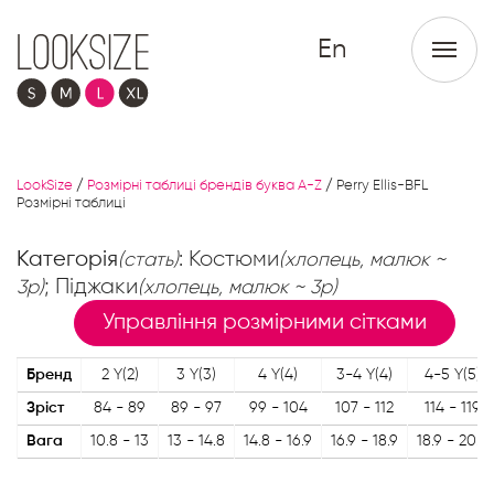
En
LookSize
/
Розмірні таблиці брендів буква A-Z
/
Perry Ellis-BFL
Розмірні таблиці
Категорія
: Костюми
(стать)
(хлопець, малюк ~
; Піджаки
3р)
(хлопець, малюк ~ 3р)
Управління розмірними сітками
Бренд
2 Y(2)
3 Y(3)
4 Y(4)
3-4 Y(4)
4-5 Y(5)
Зріст
84 - 89
89 - 97
99 - 104
107 - 112
114 - 119
Вага
10.8 - 13
13 - 14.8
14.8 - 16.9
16.9 - 18.9
18.9 - 20.7