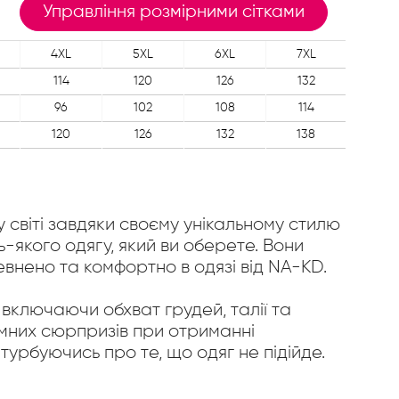
Управління розмірними сітками
4XL
5XL
6XL
7XL
114
120
126
132
96
102
108
114
120
126
132
138
світі завдяки своєму унікальному стилю
ь-якого одягу, який ви оберете. Вони
евнено та комфортно в одязі від NA-KD.
включаючи обхват грудей, талії та
иємних сюрпризів при отриманні
урбуючись про те, що одяг не підійде.