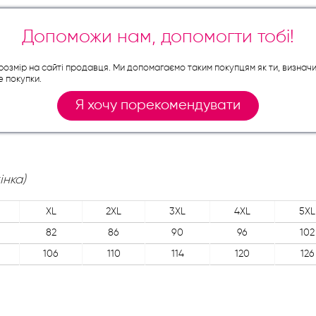
Допоможи нам, допомогти тобі!
й розмір на сайті продавця. Ми допомагаємо таким покупцям як ти, визнач
е покупки.
Я хочу порекомендувати
інка)
XL
2XL
3XL
4XL
5XL
82
86
90
96
102
106
110
114
120
126