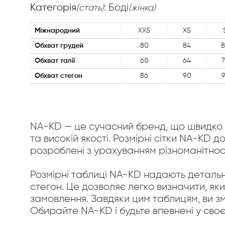
Категорія
: Боді
(стать)
(жінка)
Міжнародний
XXS
XS
Обхват грудей
80
84
8
Обхват талії
60
64
7
Обхват стегон
86
90
9
NA-KD — це сучасний бренд, що швидко з
та високій якості. Розмірні сітки NA-KD 
розроблені з урахуванням різноманітност
Розмірні таблиці NA-KD надають детальн
стегон. Це дозволяє легко визначити, як
замовлення. Завдяки цим таблицям, ви з
Обирайте NA-KD і будьте впевнені у своє