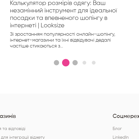
Калькулятор розмірів одягу: Ваш
незамінний інструмент для ідеальної
посадки та впевненого шопінгу в
інтернеті | Looksize
Зі зростанням популярності онлайн-шопінгу,
інтернет-магазини та їхні відвідувачі дедалі
частіше стикаються з...
азинів
Соцмереж
 та відповіді
Блог
 для інтеграції віджету
LinkedIn