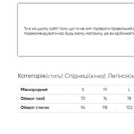
Ти є на цьому сайті тому що ти не зміг підібрати правильни
порекомендувати нас будь якому магазину, де ви здійснюєт
Категорія
: Спідниці
; Легінси
(стать)
(жінка)
(ж
Міжнародний
S
M
L
Обхват талії
70
74
78
Обхват стегон
94
98
102