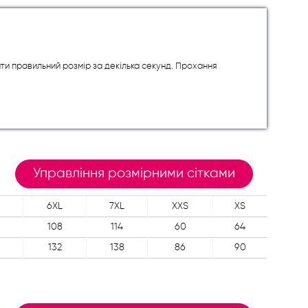
ити правильний розмір за декілька секунд. Прохання
Управління розмірними сітками
6XL
7XL
XXS
XS
108
114
60
64
132
138
86
90