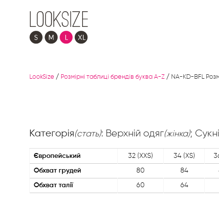
LookSize
/
Розмірні таблиці брендів буква A-Z
/
NA-KD-BFL Розм
Категорія
: Верхній одяг
; Сукн
(стать)
(жінка)
Європейський
32 (XXS)
34 (XS)
3
Обхват грудей
80
84
Обхват талії
60
64