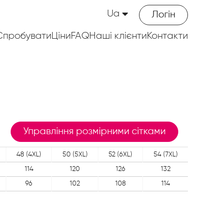
Ua
Логін
Спробувати
Ціни
FAQ
Наші клієнти
Контакти
Управління розмірними сітками
48 (4XL)
50 (5XL)
52 (6XL)
54 (7XL)
114
120
126
132
96
102
108
114