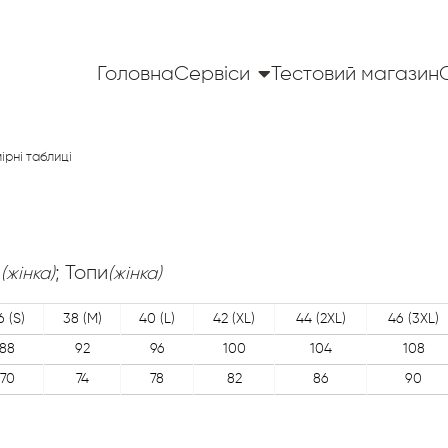
Головна
Сервіси
Тестовий магазин
ірні таблиці
і
; Топи
(жінка)
(жінка)
6 (S)
38 (M)
40 (L)
42 (XL)
44 (2XL)
46 (3XL)
88
92
96
100
104
108
70
74
78
82
86
90