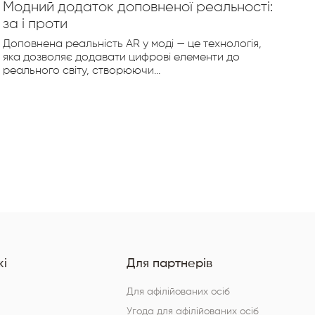
Модний додаток доповненої реальності:
Те
за і проти
Ві
ци
Доповнена реальність AR у моді — це технологія,
яка дозволяє додавати цифрові елементи до
За
реального світу, створюючи...
ст
тех
і
Для партнерів
Для афілійованих осіб
Угода для афілійованих осіб