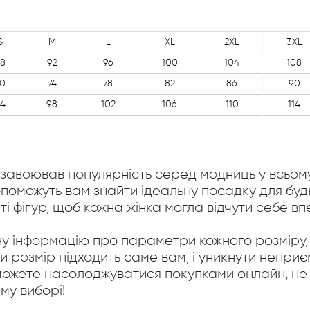
S
M
L
XL
2XL
3XL
8
92
96
100
104
108
0
74
78
82
86
90
4
98
102
106
110
114
авоював популярність серед модниць у всьому 
допоможуть вам знайти ідеальну посадку для буд
і фігур, щоб кожна жінка могла відчути себе вп
у інформацію про параметри кожного розміру, 
ий розмір підходить саме вам, і уникнути непр
можете насолоджуватися покупками онлайн, не т
му виборі!