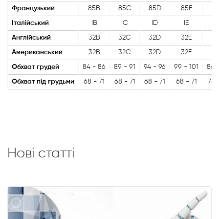
Французький
85B
85C
85D
85E
9
Італійський
IB
IC
ID
IE
I
Англійський
32B
32C
32D
32E
3
Американський
32B
32C
32D
32E
3
Обхват грудей
84 - 86
89 - 91
94 - 96
99 - 101
86 
Обхват під грудьми
68 - 71
68 - 71
68 - 71
68 - 71
73 
Нові статті