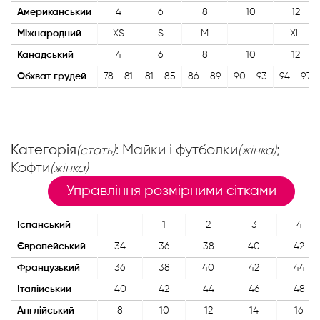
Американський
4
6
8
10
12
Міжнародний
XS
S
M
L
XL
Канадський
4
6
8
10
12
Обхват грудей
78 - 81
81 - 85
86 - 89
90 - 93
94 - 97
Категорія
: Майки і футболки
;
(стать)
(жінка)
Кофти
(жінка)
Управління розмірними сітками
Іспанський
1
2
3
4
Європейський
34
36
38
40
42
Французький
36
38
40
42
44
Італійський
40
42
44
46
48
Англійський
8
10
12
14
16