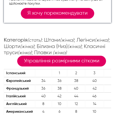
здійснюєте покупки.
Я хочу порекомендувати
Категорія
: Штани
; Легінси
;
(стать)
(жінка)
(жінка)
Шорти
; Білизна (Низ)
; Класичні
(жінка)
(жінка)
труси
; Плавки
(жінка)
(жінка)
Управління розмірними сітками
Іспанський
1
2
3
4
Європейський
34
36
38
40
4
Французький
36
38
40
42
4
Італійський
40
42
44
46
4
Англійський
8
10
12
14
16
Американський
4
6
8
10
12