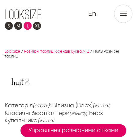
En
LookSize
/
Розмірні таблиці брендів буква A-Z
/
Huit8 Розмірні
таблиці
Категорія
: Білизна (Верх)
;
(стать)
(жінка)
Класичні бюстгалтери
; Верх
(жінка)
купальника
(жінка)
Управління розмірними сітками