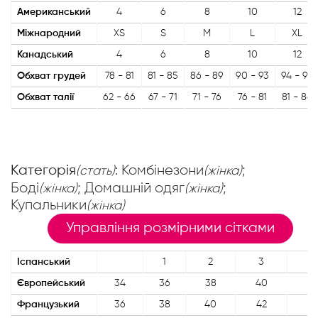
Американський
4
6
8
10
12
Міжнародний
XS
S
M
L
XL
Канадський
4
6
8
10
12
Обхват грудей
78 - 81
81 - 85
86 - 89
90 - 93
94 - 97
Обхват талії
62 - 66
67 - 71
71 - 76
76 - 81
81 - 86
Категорія
: Комбінезони
;
(стать)
(жінка)
Боді
; Домашній одяг
;
(жінка)
(жінка)
Купальники
(жінка)
Управління розмірними сітками
Іспанський
1
2
3
4
Європейський
34
36
38
40
4
Французький
36
38
40
42
4