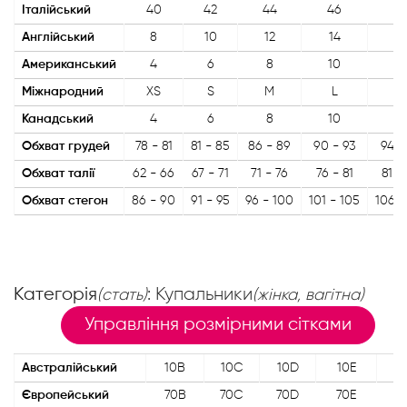
Італійський
40
42
44
46
4
Англійський
8
10
12
14
16
Американський
4
6
8
10
12
Міжнародний
XS
S
M
L
X
Канадський
4
6
8
10
12
Обхват грудей
78 - 81
81 - 85
86 - 89
90 - 93
94 -
Обхват талії
62 - 66
67 - 71
71 - 76
76 - 81
81 -
Обхват стегон
86 - 90
91 - 95
96 - 100
101 - 105
106 -
Категорія
: Купальники
(стать)
(жінка, вагітна)
Управління розмірними сітками
Австралійський
10B
10C
10D
10E
1
Європейський
70B
70C
70D
70E
7