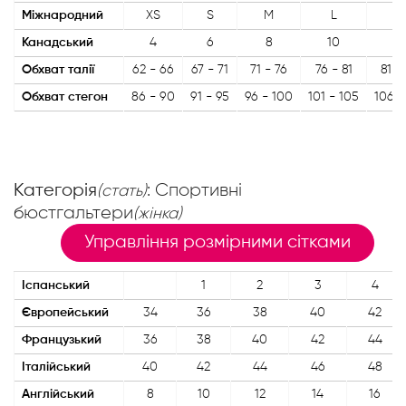
Міжнародний
XS
S
M
L
X
Канадський
4
6
8
10
12
Обхват талії
62 - 66
67 - 71
71 - 76
76 - 81
81 -
Обхват стегон
86 - 90
91 - 95
96 - 100
101 - 105
106 -
Категорія
: Спортивні
(стать)
бюстгальтери
(жінка)
Управління розмірними сітками
Іспанський
1
2
3
4
Європейський
34
36
38
40
42
Французький
36
38
40
42
44
Італійський
40
42
44
46
48
Англійський
8
10
12
14
16