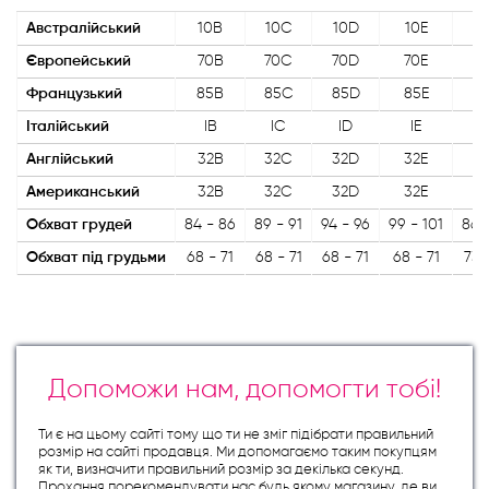
Австралійський
10B
10C
10D
10E
1
Європейський
70B
70C
70D
70E
7
Французький
85B
85C
85D
85E
9
Італійський
IB
IC
ID
IE
I
Англійський
32B
32C
32D
32E
3
Американський
32B
32C
32D
32E
3
Обхват грудей
84 - 86
89 - 91
94 - 96
99 - 101
86 
Обхват під грудьми
68 - 71
68 - 71
68 - 71
68 - 71
73 
Допоможи нам, допомогти тобі!
Ти є на цьому сайті тому що ти не зміг підібрати правильний
розмір на сайті продавця. Ми допомагаємо таким покупцям
як ти, визначити правильний розмір за декілька секунд.
Прохання порекомендувати нас будь якому магазину, де ви