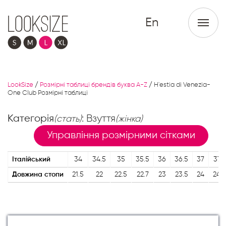
En
LookSize
/
Розмірні таблиці брендів буква A-Z
/
H`estia di Venezia-
One Club Розмірні таблиці
Категорія
: Взуття
(стать)
(жінка)
Управління розмірними сітками
Італійський
34
34.5
35
35.5
36
36.5
37
37.5
Довжина стопи
21.5
22
22.5
22.7
23
23.5
24
24.3