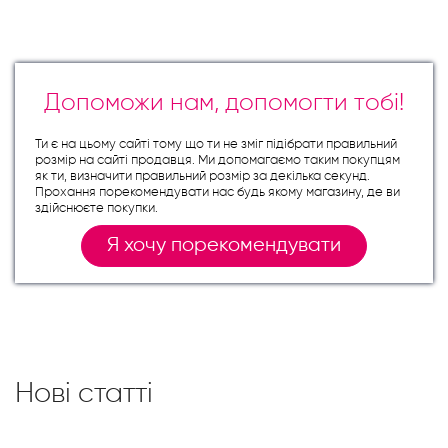
Допоможи нам, допомогти тобі!
Ти є на цьому сайті тому що ти не зміг підібрати правильний
розмір на сайті продавця. Ми допомагаємо таким покупцям
як ти, визначити правильний розмір за декілька секунд.
Прохання порекомендувати нас будь якому магазину, де ви
здійснюєте покупки.
Я хочу порекомендувати
Нові статті