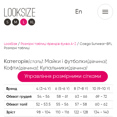
En
LookSize
/
Розмірні таблиці брендів буква A-Z
/
Coega Sunwear-BFL
Розмірні таблиці
Категорія
: Майки і футболки
;
(стать)
(дівчина)
Кофти
; Купальники
(дівчина)
(дівчина)
Управління розмірними сітками
Бренд
4 (3-4 Y)
6 (5-6 Y)
8 (7-8 Y)
10 (9-10 Y)
1
Обхват грудей
54 - 56
58 - 61
63 - 66
69 - 72
Обхват талії
52 - 53.5
55 - 56
57 - 58
60 - 62
Зріст
98 - 104
110 - 116
122 - 128
134 - 140