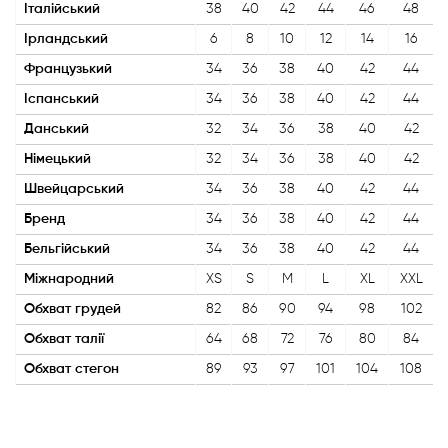
Італійський
38
40
42
44
46
48
Ірландський
6
8
10
12
14
16
Французький
34
36
38
40
42
44
Іспанський
34
36
38
40
42
44
Данський
32
34
36
38
40
42
Німецький
32
34
36
38
40
42
Швейцарський
34
36
38
40
42
44
Бренд
34
36
38
40
42
44
Бельгійський
34
36
38
40
42
44
Міжнародний
XS
S
M
L
XL
XXL
Обхват грудей
82
86
90
94
98
102
Обхват талії
64
68
72
76
80
84
Обхват стегон
89
93
97
101
104
108