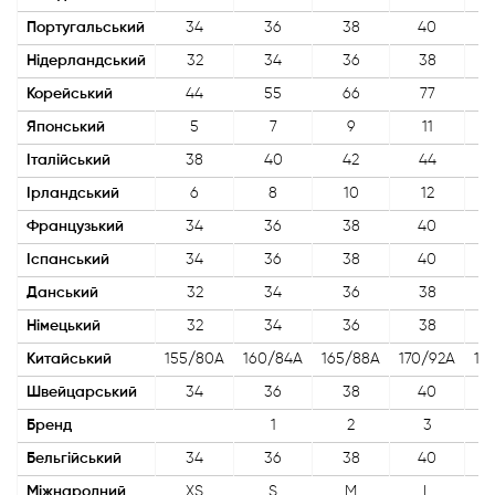
Португальський
34
36
38
40
Нідерландський
32
34
36
38
Корейський
44
55
66
77
Японський
5
7
9
11
Італійський
38
40
42
44
Ірландський
6
8
10
12
Французький
34
36
38
40
Іспанський
34
36
38
40
Данський
32
34
36
38
Німецький
32
34
36
38
Китайський
155/80A
160/84A
165/88A
170/92A
17
Швейцарський
34
36
38
40
Бренд
1
2
3
Бельгійський
34
36
38
40
Міжнародний
XS
S
M
L