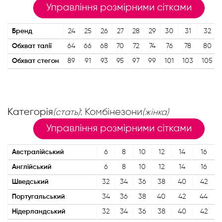
Управління розмірними сітками
Бренд
24
25
26
27
28
29
30
31
32
Обхват талії
64
66
68
70
72
74
76
78
80
Обхват стегон
89
91
93
95
97
99
101
103
105
Категорія
: Комбінезони
(стать)
(жінка)
Управління розмірними сітками
Австралійський
6
8
10
12
14
16
Англійський
6
8
10
12
14
16
Шведський
32
34
36
38
40
42
Португальський
34
36
38
40
42
44
Нідерландський
32
34
36
38
40
42