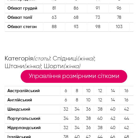
Обхват грудей
81
86
91
96
Обхват талії
63
68
73
78
Обхват стегон
88
93
98
103
Категорія
: Спідниці
;
(стать)
(жінка)
Штани
; Шорти
(жінка)
(жінка)
Управління розмірними сітками
Австралійський
6
8
10
12
14
16
Англійський
6
8
10
12
14
16
Шведський
32
34
36
38
40
42
Португальський
34
36
38
40
42
44
Нідерландський
32
34
36
38
40
42
Італійський
38
40
42
44
46
48