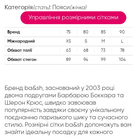
Категорія
: Пояси
(стать)
(жінка)
Управління розмірними сітками
Бренд
75
80
85
90
Міжнародний
XS
S
M
L
Обхват талії
63
68
73
78
Обхват стегон
89
94
99
104
Бренд ba&sh, заснований у 2003 році
двома подругами Барбарою Боккара та
Шерон Крюс, швидко завоював
популярність завдяки своєму унікальному
поєднанню паризького шику та сучасного
стилю. Розмірні сітки ba&sh допоможуть вам
знайти ідеальну посадку для кожного