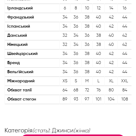
Ірландський
6
8
10
12
14
16
Французький
34
36
38
40
42
44
Іспанський
34
36
38
40
42
44
Данський
32
34
36
38
40
42
Німецький
32
34
36
38
40
42
Швейцарський
34
36
38
40
42
44
Бренд
34
36
38
40
42
44
Бельгійський
34
36
38
40
42
44
Міжнародний
XS
S
M
L
XL
XXL
Обхват талії
64
68
72
76
80
84
Обхват стегон
89
93
97
101
104
108
Категорія
: Джинси
(стать)
(жінка)