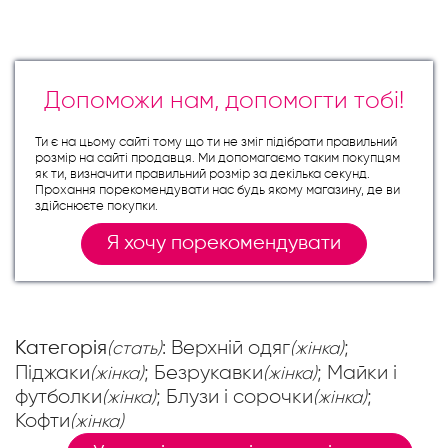
Допоможи нам, допомогти тобі!
Ти є на цьому сайті тому що ти не зміг підібрати правильний
розмір на сайті продавця. Ми допомагаємо таким покупцям
як ти, визначити правильний розмір за декілька секунд.
Прохання порекомендувати нас будь якому магазину, де ви
здійснюєте покупки.
Я хочу порекомендувати
Категорія
: Верхній одяг
;
(стать)
(жінка)
Піджаки
; Безрукавки
; Майки і
(жінка)
(жінка)
футболки
; Блузи і сорочки
;
(жінка)
(жінка)
Кофти
(жінка)