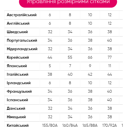
Управління розмірними сітками
Австралійський
6
8
10
12
Англійський
6
8
10
12
Шведський
32
34
36
38
Португальський
34
36
38
40
Нідерландський
32
34
36
38
Корейський
44
55
66
77
Японський
5
7
9
11
Італійський
38
40
42
44
Ірландський
6
8
10
12
Французький
34
36
38
40
Іспанський
34
36
38
40
Данський
32
34
36
38
Німецький
32
34
36
38
Китайський
155/80A
160/84A
165/88A
170/92A
17