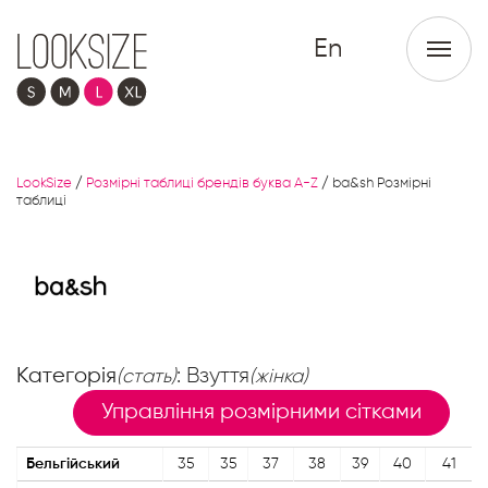
En
LookSize
/
Розмірні таблиці брендів буква A-Z
/
ba&sh Розмірні
таблиці
Категорія
: Взуття
(стать)
(жінка)
Управління розмірними сітками
Бельгійський
35
35
37
38
39
40
41