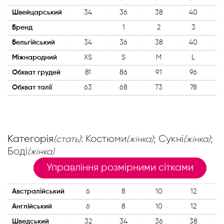
Швейцарський
34
36
38
40
Бренд
1
2
3
Бельгійський
34
36
38
40
Міжнародний
XS
S
M
L
Обхват грудей
81
86
91
96
Обхват талії
63
68
73
78
Категорія
: Костюми
; Сукні
;
(стать)
(жінка)
(жінка)
Боді
(жінка)
Управління розмірними сітками
Австралійський
6
8
10
12
Англійський
6
8
10
12
Шведський
32
34
36
38