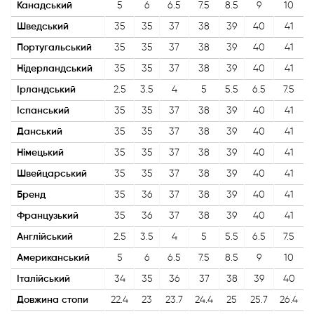
Канадський
5
6
6.5
7.5
8.5
9
10
Шведський
35
35
37
38
39
40
41
Португальський
35
35
37
38
39
40
41
Нідерландський
35
35
37
38
39
40
41
Ірландський
2.5
3.5
4
5
5.5
6.5
7.5
Іспанський
35
35
37
38
39
40
41
Данський
35
35
37
38
39
40
41
Німецький
35
35
37
38
39
40
41
Швейцарський
35
35
37
38
39
40
41
Бренд
35
36
37
38
39
40
41
Французький
35
36
37
38
39
40
41
Англійський
2.5
3.5
4
5
5.5
6.5
7.5
Американський
5
6
6.5
7.5
8.5
9
10
Італійський
34
35
36
37
38
39
40
Довжина стопи
22.4
23
23.7
24.4
25
25.7
26.4