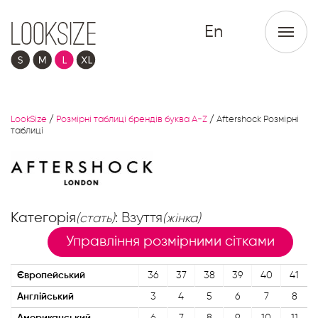
En
LookSize
/
Розмірні таблиці брендів буква A-Z
/
Aftershock Розмірні
таблиці
Категорія
: Взуття
(стать)
(жінка)
Управління розмірними сітками
Європейський
36
37
38
39
40
41
Англійський
3
4
5
6
7
8