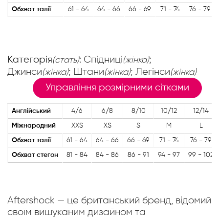
Обхват талії
61 - 64
64 - 66
66 - 69
71 - 74
76 - 79
Категорія
: Спідниці
;
(стать)
(жінка)
Джинси
; Штани
; Легінси
(жінка)
(жінка)
(жінка)
Управління розмірними сітками
Англійський
4/6
6/8
8/10
10/12
12/14
Міжнародний
XXS
XS
S
M
L
Обхват талії
61 - 64
64 - 66
66 - 69
71 - 74
76 - 79
Обхват стегон
81 - 84
84 - 86
86 - 91
94 - 97
99 - 102
Aftershock — це британський бренд, відомий
своїм вишуканим дизайном та