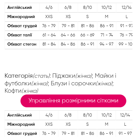
Англійський
4/6
6/8
8/10
10/12
12/14
Міжнародний
XXS
XS
S
M
L
Обхват грудей
76 - 79
79 - 81
81 - 86
86 - 91
91 - 97
Обхват талії
61 - 64
64 - 66
66 - 69
71 - 74
76 - 79
Обхват стегон
81 - 84
84 - 86
86 - 91
94 - 97
99 - 102
Категорія
: Піджаки
; Майки і
(стать)
(жінка)
футболки
; Блузи і сорочки
;
(жінка)
(жінка)
Кофти
(жінка)
Управління розмірними сітками
Англійський
4/6
6/8
8/10
10/12
12/14
Міжнародний
XXS
XS
S
M
L
Обхват грудей
76 - 79
79 - 81
81 - 86
86 - 91
91 - 97