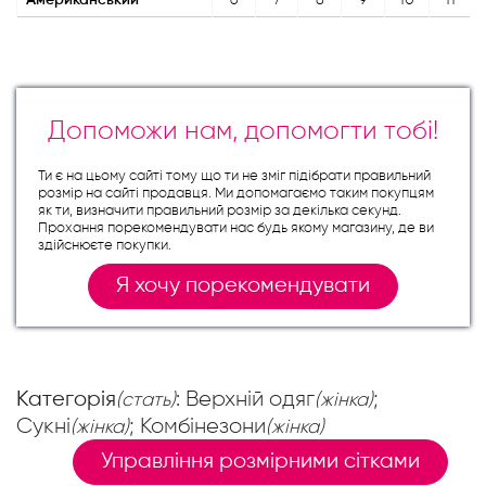
Американський
6
7
8
9
10
11
Допоможи нам, допомогти тобі!
Ти є на цьому сайті тому що ти не зміг підібрати правильний
розмір на сайті продавця. Ми допомагаємо таким покупцям
як ти, визначити правильний розмір за декілька секунд.
Прохання порекомендувати нас будь якому магазину, де ви
здійснюєте покупки.
Я хочу порекомендувати
Категорія
: Верхній одяг
;
(стать)
(жінка)
Сукні
; Комбінезони
(жінка)
(жінка)
Управління розмірними сітками